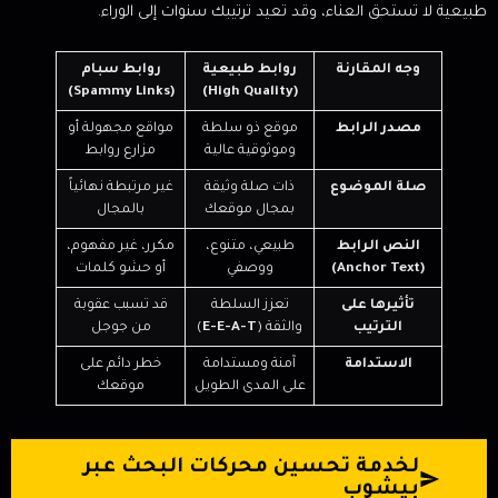
طبيعية لا تستحق العناء، وقد تعيد ترتيبك سنوات إلى الوراء.
وجه المقارنة
روابط طبيعية
روابط سبام
(Spammy Links)
(High Quality)
مصدر الرابط
موقع ذو سلطة
مواقع مجهولة أو
وموثوقية عالية
مزارع روابط
صلة الموضوع
ذات صلة وثيقة
غير مرتبطة نهائياً
بمجال موقعك
بالمجال
النص الرابط
طبيعي، متنوع،
مكرر، غير مفهوم،
(Anchor Text)
ووصفي
أو حشو كلمات
تأثيرها على
تعزز السلطة
قد تسبب عقوبة
الترتيب
والثقة (
E-E-A-T
)
من جوجل
الاستدامة
آمنة ومستدامة
خطر دائم على
على المدى الطويل
موقعك
لخدمة تحسين محركات البحث عبر
بيشوب