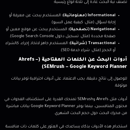
تصنف نية البحث عادة إلى ثلاثة أنواع رئيسية:
Informational (معلوماتية):
المستخدم يبحث عن معرفة أو
إجابة لسؤال (مثال: كيفية عمل السيو).
Navigational (تصفحية):
المستخدم يبحث عن موقع معين أو
صفحة محددة (مثال: تسجيل دخول Google Search Console).
Transactional (شرائية):
المستخدم جاهز لاتخاذ إجراء، كالشراء
أو الحجز (مثال: شراء خدمة SEO).
أدوات البحث عن الكلمات المفتاحية (Ahrefs –
SEMrush – Google Keyword Planner)
للوصول إلى نتائج دقيقة، يجب الاعتماد على أدوات احترافية توفر بيانات
موثوقة.
أدوات مثل Ahrefs وSEMrush تمنحك القدرة على استكشاف الفجوات في
محتوى المنافسين، بينما يوفر Google Keyword Planner بيانات مباشرة
من محرك البحث حول حجم البحث الشهري.
استخدام هذه الأدوات بذكاء يساعدك في العثور على كلمات ذات منافسة