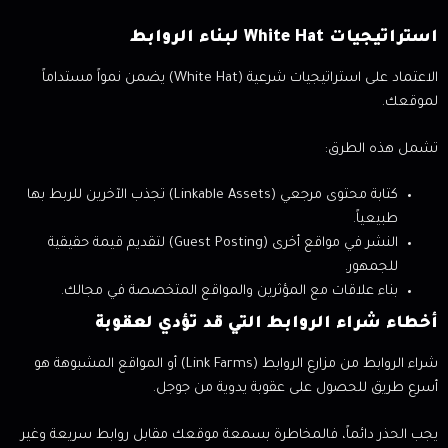
استراتيجيات White Hat لبناء الروابط
الاعتماد على استراتيجيات شرعية (White Hat) يضمن نمواً مستداماً
لموقعك.
تشمل هذه الطرق:
كتابة محتوى مرجعي (Linkable Assets) تجذب الآخرين للربط بها
طبيعياً.
النشر في مواقع أخرى (Guest Posting) لتقديم قيمة حقيقية
للجمهور.
بناء علاقات مع المؤثرين والمواقع المتخصصة في مجالك.
أخطاء شراء الروابط التي قد تؤدي لعقوبة
شراء الروابط من مزارع الروابط (Link Farms) أو المواقع المشبوهة هو
أسرع طريق للحصول على عقوبة يدوية من جوجل.
يجب الحذر دائماً، فالمخاطرة بسمعة موقعك مقابل روابط سريعة وغير