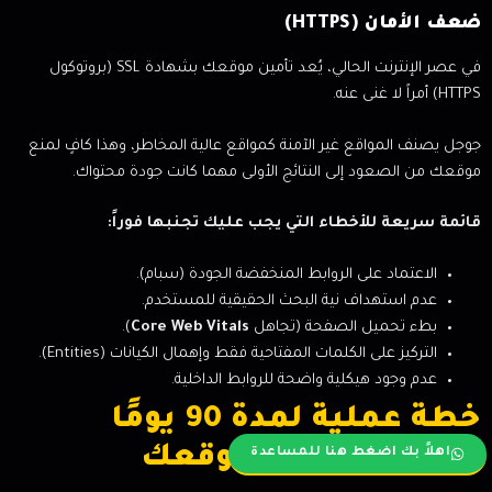
ضعف الأمان (HTTPS)
في عصر الإنترنت الحالي، يُعد تأمين موقعك بشهادة SSL (بروتوكول
HTTPS) أمراً لا غنى عنه.
جوجل يصنف المواقع غير الآمنة كمواقع عالية المخاطر، وهذا كافٍ لمنع
موقعك من الصعود إلى النتائج الأولى مهما كانت جودة محتواك.
قائمة سريعة للأخطاء التي يجب عليك تجنبها فوراً:
الاعتماد على الروابط المنخفضة الجودة (سبام).
عدم استهداف نية البحث الحقيقية للمستخدم.
بطء تحميل الصفحة (تجاهل
Core Web Vitals
).
التركيز على الكلمات المفتاحية فقط وإهمال الكيانات (Entities).
عدم وجود هيكلية واضحة للروابط الداخلية.
خطة عملية لمدة 90 يومًا
لتحسين ترتيب موقعك
اهلاً بك اضغط هنا للمساعدة