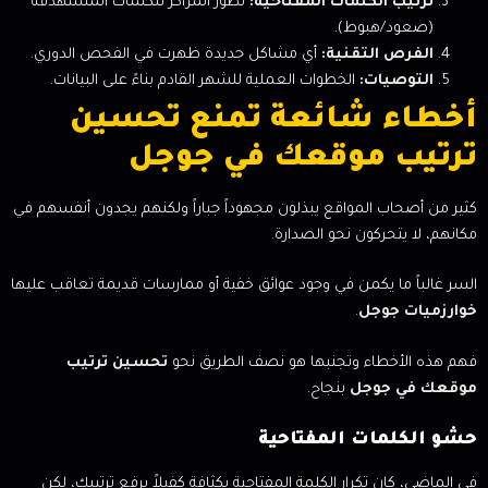
ترتيب الكلمات المفتاحية:
تطور المراكز للكلمات المستهدفة
(صعود/هبوط).
الفرص التقنية:
أي مشاكل جديدة ظهرت في الفحص الدوري.
التوصيات:
الخطوات العملية للشهر القادم بناءً على البيانات.
أخطاء شائعة تمنع تحسين
ترتيب موقعك في جوجل
كثير من أصحاب المواقع يبذلون مجهوداً جباراً ولكنهم يجدون أنفسهم في
مكانهم، لا يتحركون نحو الصدارة.
السر غالباً ما يكمن في وجود عوائق خفية أو ممارسات قديمة تعاقب عليها
خوارزميات جوجل
.
فهم هذه الأخطاء وتجنبها هو نصف الطريق نحو
تحسين ترتيب
موقعك في جوجل
بنجاح.
حشو الكلمات المفتاحية
في الماضي، كان تكرار الكلمة المفتاحية بكثافة كفيلاً برفع ترتيبك، لكن