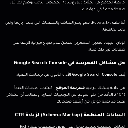
خريطة الموقع هي بمثابة دليل إرشادي لمحركات البحث يوضح لها كل
صفحة مهمة في موقعك.
أما ملف Robots.txt، فهو يخبر العناكب بالصفحات التي يجب زيارتها والتي
يجب تجاهلها.
الإدارة الجيدة لهذين العنصرين تضمن عدم ضياع ميزانية الزحف على
صفحات غير ذات صلة.
حل مشاكل الفهرسة في Google Search Console
يُعد
Google Search Console
الأداة الأقوى في ترسانتك التقنية.
من خلاله يمكنك مراقبة
فهرسة الموقع
، اكتشاف صفحات الخطأ
(404)، التأكد من خلو الموقع من البرمجيات الضارة، ومعالجة أي مشاكل
تقنية قد تمنع جوجل من أرشفة صفحاتك.
البيانات المنظمة (Schema Markup) لزيادة CTR
البيانات المنظمة تساعد جوجل على عرض مقتطفات غنية (Rich