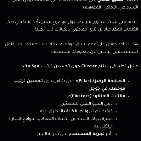
يعتمد
السيو الدلالي
على مفاهيم الكيانات التي يفهمها جوجل (مثل
الأشخاص، الأماكن، المفاهيم).
عندما تبني شبكة محتوى مترابطة حول موضوع معين، أنت لا تكتفي بذكر
الكلمات المفتاحية، بل تثري المحتوى بالكيانات ذات الصلة.
هذا يساعد جوجل على فهم سياق موقعك بدقة، مما يجعلك الخيار الأول
للمستخدمين الباحثين عن معلومات متخصصة.
مثال تطبيقي لبناء Cluster حول تحسين ترتيب موقعك:
الصفحة الركيزة (Pillar):
دليل شامل حول
تحسين ترتيب
موقعك في جوجل
.
مقالات العنقود (Clusters):
دليل السيو التقني للمبتدئين.
كيفية بناء
الروابط الخلفية
بطرق آمنة.
استراتيجيات البحث عن الكلمات المفتاحية لمواقع التجارة
الإلكترونية.
تأثير
تجربة المستخدم
على سرعة الترتيب.