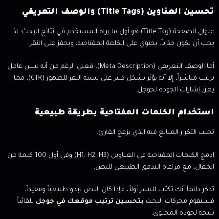
تحسين العناوين (Title Tags) والوصف التعريفي
عنوان الصفحة (Title Tag) هو أول ما يراه المستخدم في نتائج البحث؛ لذا
يجب أن يكون جذاباً، يحتوي على الكلمة المفتاحية، ويحفز على النقر.
أما الوصف التعريفي (Meta Description)، فعلى الرغم من أنه ليس عامل
ترتيب مباشراً، إلا أنه يؤثر بشكل كبير على نسبة النقر للظهور (CTR)، مما
يعزز إشارات الجودة لجوجل.
استخدام الكلمات المفتاحية بطريقة طبيعية
تجنب التكرار المبالغ فيه الذي يزعج القارئ.
ادمج الكلمات المفتاحية في العناوين (H1, H2, H3) وفي أول 100 كلمة من
المقال، مع مراعاة التدفق الطبيعي للنص.
تذكر دائماً أنك تكتب للبشر أولاً، فإذا كان النص يبدو طبيعياً ومفيداً،
فستقوم محركات البحث
بتحسين ترتيب موقعك في جوجل
تلقائياً
نتيجة لجودة المحتوى.