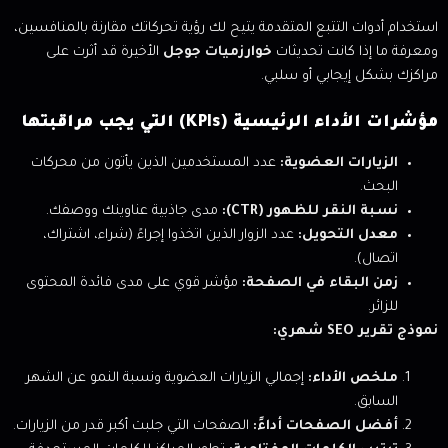
استخدام أدوات التتبع المتقدمة يتيح لك رؤية تحركاتك مقارنة بالمنافسين،
ومعرفة ما إذا كانت تحديثات
خوارزميات جوجل
الأخيرة قد أثرت على
مراكزك بشكل إيجابي أو سلبي.
مؤشرات الأداء الرئيسية (KPIs) التي يجب مراقبتها
الزيارات العضوية:
عدد المستخدمين الذين يأتون من محركات
البحث.
نسبة النقر للظهور (CTR):
مدى جاذبية عناوينك ووصفك.
معدل التحويل:
عدد الزوار الذين اتخذوا إجراءً (شراء، اشتراك،
اتصال).
زمن البقاء في الصفحة:
مؤشر قوي على مدى فائدة المحتوى
للزائر.
نموذج تقرير SEO شهري:
ملخص الأداء:
إجمالي الزيارات العضوية ونسبة النمو عن الشهر
السابق.
أفضل الصفحات أداءً:
الصفحات التي جلبت أكبر قدر من الزيارات.