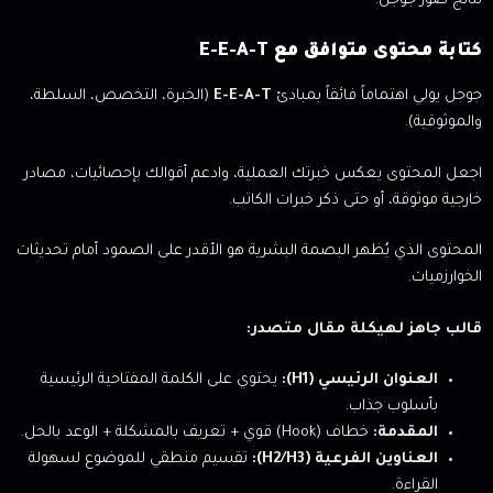
نتائج صور جوجل.
كتابة محتوى متوافق مع E-E-A-T
جوجل يولي اهتماماً فائقاً بمبادئ
E-E-A-T
(الخبرة، التخصص، السلطة،
والموثوقية).
اجعل المحتوى يعكس خبرتك العملية، وادعم أقوالك بإحصائيات، مصادر
خارجية موثوقة، أو حتى ذكر خبرات الكاتب.
المحتوى الذي يُظهر البصمة البشرية هو الأقدر على الصمود أمام تحديثات
الخوارزميات.
قالب جاهز لهيكلة مقال متصدر:
العنوان الرئيسي (H1):
يحتوي على الكلمة المفتاحية الرئيسية
بأسلوب جذاب.
المقدمة:
خطاف (Hook) قوي + تعريف بالمشكلة + الوعد بالحل.
العناوين الفرعية (H2/H3):
تقسيم منطقي للموضوع لسهولة
القراءة.