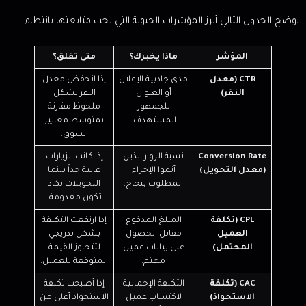
يوضح الجدول التالي أبرز المؤشرات الحيوية التي يجب متابعتها بانتظام:
المؤشر
ماذا يخبرك؟
متى تقلق؟
CTR (معدل
مدى جاذبية الإعلان
إذا انخفض معدل
النقر)
أو العنوان
النقر بشكل
للجمهور
ملحوظ مقارنة
المستهدف.
بمتوسط معايير
السوق.
Conversion Rate
نسبة الزوار الذين
إذا كانت الزيارات
(معدل التحويل)
أتموا الإجراء
عالية جداً بينما
المطلوب بنجاح.
التحويلات تكاد
تكون معدومة.
CPL (تكلفة
المبلغ المدفوع
إذا ارتفعت التكلفة
العميل
مقابل الحصول
بشكل تدريجي
المحتمل)
على بيانات عميل
لتتجاوز القيمة
مهتم.
المتوقعة للعميل.
CAC (تكلفة
التكلفة الإجمالية
إذا أصبحت تكلفة
الاستحواذ)
لاكتساب عميل
الاستحواذ أعلى من