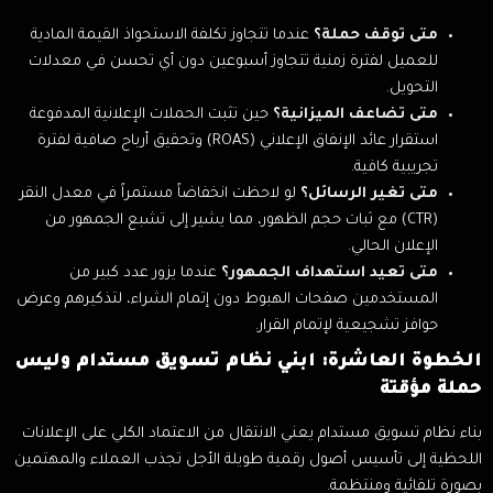
متى توقف حملة؟
عندما تتجاوز تكلفة الاستحواذ القيمة المادية
للعميل لفترة زمنية تتجاوز أسبوعين دون أي تحسن في معدلات
التحويل.
متى تضاعف الميزانية؟
حين تثبت الحملات الإعلانية المدفوعة
استقرار عائد الإنفاق الإعلاني (ROAS) وتحقيق أرباح صافية لفترة
تجريبية كافية.
متى تغير الرسائل؟
لو لاحظت انخفاضاً مستمراً في معدل النقر
(CTR) مع ثبات حجم الظهور، مما يشير إلى تشبع الجمهور من
الإعلان الحالي.
متى تعيد استهداف الجمهور؟
عندما يزور عدد كبير من
المستخدمين صفحات الهبوط دون إتمام الشراء، لتذكيرهم وعرض
حوافز تشجيعية لإتمام القرار.
الخطوة العاشرة: ابني نظام تسويق مستدام وليس
حملة مؤقتة
بناء نظام تسويق مستدام يعني الانتقال من الاعتماد الكلي على الإعلانات
اللحظية إلى تأسيس أصول رقمية طويلة الأجل تجذب العملاء والمهتمين
بصورة تلقائية ومنتظمة.