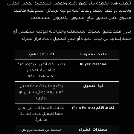
تتطلب هذه الخطوة بناء تصور دقيق ومفصل لشخصية العميل المثالي
وتحديد دوافعه الخفية ونقاط ألمه لتوجيه الرسائل التسويقية بفاعلية
قصوى تكفل تحقيق نجاح التسويق الإلكتروني المستهدف.
بدون فهم عميق لسلوك المستهلك واحتياجاته اليومية، ستفشل أي
حملة إعلانية في جذب الانتباه أو إقناع العميل باتخاذ قرار الشراء.
ما يجب معرفته
لماذا هو مهم؟
Buyer Persona
يحدد الخصائص الديموغرافية
والنفسية للعميل
المستهدف بدقة.
نية العميل
يوضح ما يبحث عنه العميل
فعلياً (معلوماتي، شرائي، أو
تجاري).
نقاط الألم (Pain Points)
تكشف المشكلات التي يعاني
منها العميل لتقدم لها حلاً
مباشراً.
محفزات الشراء
تساعد في صياغة عروض