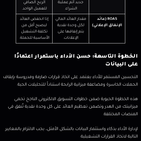
جديد أتم عملية
الربح الصافي
الشراء.
للعميل الواحد.
ROAS (عائد
مقدار العائد المالي
إذا انخفض العائد
الإنفاق الإعلاني)
لكل وحدة نقدية
ليصبح أقل من
يتم إنفاقها على
تكلفة التشغيل
الإعلانات.
الأساسية للحملة.
الخطوة التاسعة: حسن الأداء باستمرار اعتمادًا
على البيانات
التحسين المستمر للأداء يعتمد على اتخاذ قرارات صارمة ومدروسة بإيقاف
الحملات الخاسرة ومضاعفة ميزانية الرابحة استناداً للتحليلات الحية.
هذه الخطوة الحيوية ضمن خطوات التسويق الالكتروني الناجح تحمي
ميزانيتك من الهدر وتضمن تعظيم العائد على كل وحدة نقدية تُنفق في
المنصات المختلفة.
لإدارة الأداء بذكاء واستثمار البيانات بالشكل الأمثل، يجب الالتزام بالمعايير
التالية لاتخاذ القرارات التشغيلية: