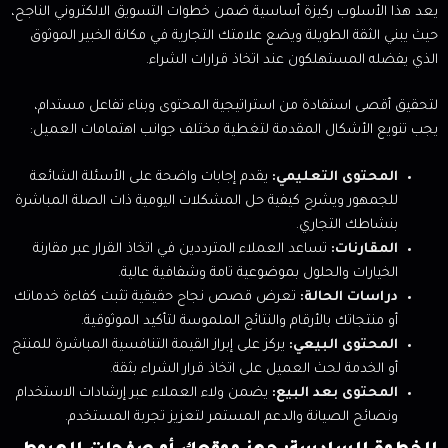
يعد هذا الأسلوب ركيزة أساسية ضمن خطوات التسويق الالكتروني الناجح،
حيث يبني الثقة الطويلة ويضع علامتك التجارية في مكانة الخبير الموثوق
الذي يفضله المستهلكون عند اتخاذ قرارات الشراء.
لتحقيق أقصى استفادة من استراتيجية المحتوى وبناء تفاعل مستدام،
يجب تنويع الأشكال المقدمة لتغطية مختلف جوانب اهتمامات العميل:
المحتوى التعليمي:
يقدم إجابات واضحة على الأسئلة الشائعة
للجمهور ويشرح كيفية حل المشكلات اليومية ذات الصلة المباشرة
بنشاطك التجاري.
المقارنات:
تساعد العملاء المترددين في اتخاذ القرار عبر مقارنة
الخيارات والحلول بموضوعية تامة وشفافية عالية.
دراسات الحالة:
تعرض قصص نجاح حقيقية تثبت كفاءة خدماتك
أو منتجاتك بالأرقام والنتائج الملموسة لتأكيد الموثوقية.
المحتوى البيعي:
يركز على إبراز القيمة التنافسية المباشرة للمنتج
أو الخدمة لحث العميل على اتخاذ قرار الشراء بثقة.
المحتوى بعد البيع:
يضمن ولاء العملاء عبر إرشادات الاستخدام
ونصائح الصيانة والدعم المستمر لتعزيز تجربة المستخدم.