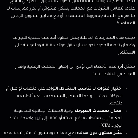
تحدث أخطاء تسويقية شائعة تعيق خطوات التسويق الالكتروني الناجح
عندما تتعامل الشركات مع الحملات بشكل عشوائي أو تكرر ممارسات لا
تتلاءم مع طبيعة جمهورها المستهدف أو مع معايير التسويق الرقمي
المعاصرة.
تجنب هذه الممارسات الخاطئة يمثل خطوة أساسية لحماية الميزانية
وضمان توجيه الجهود نحو مسار يحقق عوائد حقيقية وملموسة على
الاستثمار.
تتمثل أبرز هذه الأخطاء التي تؤدي إلى إخفاق الحملات الرقمية وإهدار
الموارد في النقاط التالية:
اختيار قنوات لا تناسب النشاط:
التواجد على منصات تواصل أو
محركات بحث لا يرتادها الجمهور المستهدف فعلياً لطبيعة
منتجك.
إهمال صفحات الهبوط:
توجيه الحملات الإعلانية المدفوعة
المكلفة إلى صفحات موقع بطيئة أو تفتقر إلى أزرار واضحة لاتخاذ
الإجراء (CTA).
نشر محتوى دون هدف:
ضخ مقالات ومنشورات عشوائية لا تقدم