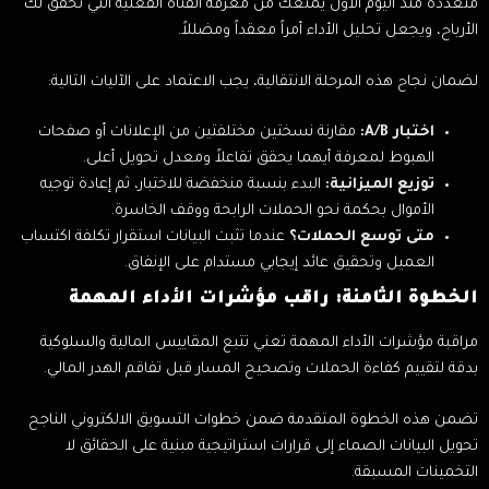
متعددة منذ اليوم الأول يمنعك من معرفة القناة الفعلية التي تحقق لك
الأرباح، ويجعل تحليل الأداء أمراً معقداً ومضللاً.
لضمان نجاح هذه المرحلة الانتقالية، يجب الاعتماد على الآليات التالية:
اختبار A/B:
مقارنة نسختين مختلفتين من الإعلانات أو صفحات
الهبوط لمعرفة أيهما يحقق تفاعلاً ومعدل تحويل أعلى.
توزيع الميزانية:
البدء بنسبة منخفضة للاختبار، ثم إعادة توجيه
الأموال بحكمة نحو الحملات الرابحة ووقف الخاسرة.
متى توسع الحملات؟
عندما تثبت البيانات استقرار تكلفة اكتساب
العميل وتحقيق عائد إيجابي مستدام على الإنفاق.
الخطوة الثامنة: راقب مؤشرات الأداء المهمة
مراقبة مؤشرات الأداء المهمة تعني تتبع المقاييس المالية والسلوكية
بدقة لتقييم كفاءة الحملات وتصحيح المسار قبل تفاقم الهدر المالي.
تضمن هذه الخطوة المتقدمة ضمن خطوات التسويق الالكتروني الناجح
تحويل البيانات الصماء إلى قرارات استراتيجية مبنية على الحقائق لا
التخمينات المسبقة.