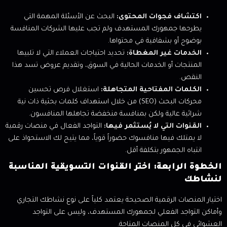
اكتشاف فجوات المحتوى:
البحث عن الأسئلة المهمة التي
يطرحها جمهورك المستهدف ولم تجب عليها الشركات المنافسة
بوضوح أو بشفافية في محتواها.
الخدمات غير المغطاة:
تحديد احتياجات العملاء التي لا تلبيها
المنتجات أو الخدمات الحالية في السوق، وتقديم عروض تسد هذا
النقص.
الكلمات المفتاحية المتجاهلة:
استغلال فرص تحسين
محركات البحث (SEO) من خلال استهداف كلمات بحثية ذات نية
شرائية عالية ولكن بمنافسة منخفضة تجاهلها المنافسون.
القنوات التي لا يُستثمر فيها:
التواجد الفعال في منصات رقمية
لا يمتلك فيها منافسوك حضوراً قوياً، مما يتيح لك الاستحواذ على
انتباه الجمهور بتكلفة أقل.
الخطوة الرابعة: اختر القنوات التسويقية المناسبة
لنشاطك
اختيار المنصات الرقمية الصحيحة يعتمد كلياً على نوع نشاطك التجاري
وأماكن التواجد الفعلي لجمهورك المستهدف، وليس على التواجد
العشوائي في كل المنصات المتاحة.