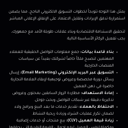
يمثل هذا التوجه تتويجاً لخطوات التسويق الالكتروني الناجح، مما يضمن
استمرارية تدفق الإيرادات وتقليل الاعتماد على الإنفاق الإعلاني المباشر.
لتحقيق الاستدامة الاقتصادية وبناء علاقات طويلة الأمد مع جمهورك،
يجب تفعيل الركائز الأساسية التالية:
بناء قاعدة بيانات:
جمع معلومات التواصل الحقيقية للعملاء
المهتمين لتصبح ملكاً خاصاً لشركتك بعيداً عن سياسات
المنصات الخارجية.
التسويق عبر البريد الإلكتروني (Email Marketing):
إرسال
رسائل دورية مخصصة وعروض توجيهية لإبقاء العلامة التجارية
حاضرة في ذهن العميل.
إعادة الاستهداف:
مطاردة الزوار السابقين بمحتوى وعروض
تذكيرية دقيقة عبر شبكات التواصل وبحث جوجل.
الاحتفاظ بالعملاء:
تقديم خدمات ما بعد البيع وبرامج ولاء
لضمان تكرار عمليات الشراء وزيادة ربحية النشاط.
زيادة قيمة العميل (CLV):
بيع منتجات أو خدمات إضافية
ومكملة لنفس العميل لرفع إجمالي القيمة النقدية التي يحققها