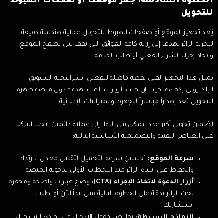
الخطوة السادسة: جهز موقعك أو صفحات الهبوط
للتحويل
يُعد تجهيز الموقع أو صفحات الهبوط للتحويل عملية هندسة دقيقة
لتجربة الزائر تهدف إلى إزالة كافة العوائق التي تقف بين تصفح الموقع
واتخاذ إجراء الشراء الفعلي أو طلب الخدمة.
يمثل هذا التجهيز الفني نقطة فاصلة لتفعيل استراتيجية التسويق
الإلكتروني بكفاءة، حيث إن جلب الزيارات المستهدفة دون منصة جاهزة
للتحويل يُعد إهداراً مباشراً للجهود والميزانيات الإعلانية.
لضمان تحويل أكبر عدد ممكن من الزوار إلى عملاء دائمين، يجب التركيز
على العناصر التقنية والتصميمية الأساسية التالية:
سرعة الموقع:
تحسين سرعة التحميل لتقليل معدل الارتداد
والحفاظ على انتباه الزائر منذ اللحظات الأولى لدخوله المنصة.
أزرار الدعوة لاتخاذ الإجراء (CTA):
وضع عبارات واضحة ومحفزة
تحث الزائر بدقة على الخطوة التالية مثل ابدأ الآن أو اطلب
استشارتك.
النماذج البسيطة:
تقليص حقول الإدخال في نماذج التسجيل