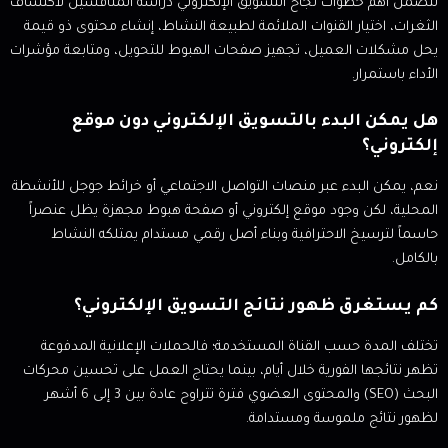
تتضمن أهم خطوات نجاح التسويق الإلكتروني دراسة المنافسين لاكتشاف
الثغرات، اختيار القنوات الملائمة لطبيعة النشاط، إنشاء محتوى ذو قيمة
يحل مشكلات العميل، تجهيز صفحات الهبوط للتحويل، ومتابعة مؤشرات
الأداء باستمرار.
هل يمكن البدء بالتسويق الإلكتروني دون موقع
إلكتروني؟
نعم، يمكن البدء عبر منصات التواصل الاجتماعي أو خرائط جوجل للأنشطة
المحلية، لكن وجود موقع إلكتروني أو صفحة هبوط مجهزة يظل عنصراً
حاسماً لترسيخ الاحترافية وبناء أصل رقمي مستدام يمتلكه النشاط
بالكامل.
كم يستغرق ظهور نتائج التسويق الإلكتروني؟
تختلف المدة حسب القناة المستخدمة؛ فالحملات الإعلانية المدفوعة
تظهر نتائجها الفورية خلال أيام، بينما يحتاج العمل على تحسين محركات
البحث (SEO) والمحتوى العضوي فترة تتراوح عادة بين 3 إلى 6 أشهر
لظهور نتائج ملموسة ومستدامة.