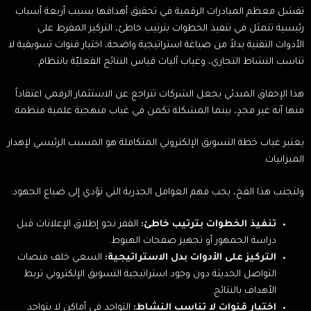
تفشل معظم المبادرات الرقمية في تحقيق أهدافها بسبب أربعة أسباب
رئيسية تتمثل في تنفيذ الخطوات بترتيب خاطئ، التركيز المفرط على
الأدوات التقنية بدلاً من صياغة استراتيجية واضحة، اختيار قنوات تسويقية لا
تناسب النشاط التجاري، وغياب آليات قياس النتائج الفعليّة بانتظام.
هذا الإخفاق المبدئي يجعل الشركات تتراجع عن الاستثمار الرقمي اعتقاداً
منها أنه غير مجدٍ، بينما المشكلة تكمن في غياب منهجية علمية منظمة.
يعتبر غياب خطة التسويق الإلكتروني المتكاملة هو المسبب الرئيسي لإهدار
الميزانيات.
ولتجنب هذا الفخ، يجب فهم العوامل الجذرية التي تؤدي إلى ضياع الجهود:
تنفيذ الخطوات بترتيب خاطئ:
القفز نحو إطلاق الإعلانات قبل
دراسة الجمهور أو تجهيز صفحات الهبوط.
التركيز على الأدوات بدل الاستراتيجية:
السعي خلف منصات
التواصل الحديثة دون وجود استراتيجية التسويق الإلكتروني تربط
الأهداف بالنتائج.
اختيار قنوات لا تناسب النشاط:
التواجد في أماكن لا يتواجد