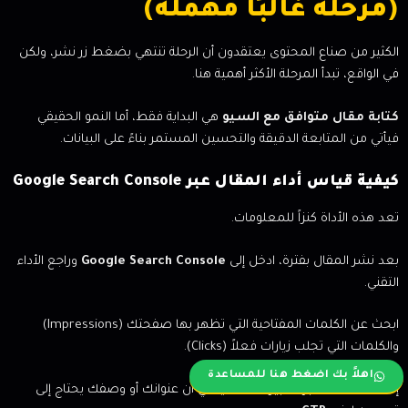
(مرحلة غالبًا مهملة)
الكثير من صناع المحتوى يعتقدون أن الرحلة تنتهي بضغط زر نشر، ولكن
في الواقع، تبدأ المرحلة الأكثر أهمية هنا.
كتابة مقال متوافق مع السيو
هي البداية فقط، أما النمو الحقيقي
فيأتي من المتابعة الدقيقة والتحسين المستمر بناءً على البيانات.
كيفية قياس أداء المقال عبر Google Search Console
تعد هذه الأداة كنزاً للمعلومات.
بعد نشر المقال بفترة، ادخل إلى
Google Search Console
وراجع الأداء
التقني.
ابحث عن الكلمات المفتاحية التي تظهر بها صفحتك (Impressions)
والكلمات التي تجلب زيارات فعلاً (Clicks).
اهلاً بك اضغط هنا للمساعدة
إذا كانت هناك فجوة كبيرة، فهذا يعني أن عنوانك أو وصفك يحتاج إلى