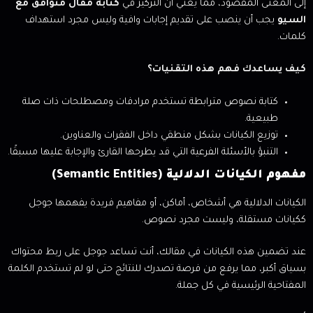
إلى المعنى المقصود، مما يعني أن التركيز في
كتابة مقال متوافق مع
السيو
يجب أن ينصب على تقديم إجابات وافية وليس مجرد استهداف
كلمات.
كيف يساعدك فهم هذه التقنيات؟
كتابة نصوص مترابطة تستخدم مرادفات ومصطلحات ذات صلة
طبيعية.
توزيع الكيانات بشكل منطقي داخل الفقرات والعناوين.
التنبؤ بالأسئلة الفرعية التي قد يطرحها القارئ والإجابة عليها مسبقًا.
مفهوم الكيانات الدلالية (Semantic Entities)
الكيانات الدلالية هي أشخاص، أماكن، أو مفاهيم فريدة يفهمها جوجل
ككيانات مستقلة، وليست مجرد نصوص.
عند تضمين هذه الكيانات في مقالك، أنت تساعد جوجل على ربط محتواك
بسياق أكبر، مما يرفع من فرصة تصدرك للنتائج حتى لو لم تستخدم الكلمة
المفتاحية الرئيسية في كل جملة.