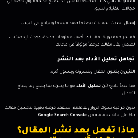
المعلومات التي كانت صحيحة بالأمس قد تصبح قديمة اليوم، خاصة في
مجالات التقنية والسيو.
إهمال تحديث المقالات يجعلها تفقد قيمتها وتتراجع في الترتيب.
قم بمراجعة دورية لمقالاتك، أضف معلومات جديدة، وحدث الإحصائيات
لضمان بقاء مقالك مرجعاً موثوقاً في مجالك.
تجاهل تحليل الأداء بعد النشر
الكثيرون يكتبون المقال وينشرونه وينسون أمره.
هذا خطأ فادح؛ لأن
تحليل الأداء
هو ما يخبرك بما ينجح وما يحتاج
لتعديل.
بدون مراقبة سلوك الزوار وتفاعلهم، ستفقد فرصة ذهبية لتحسين مقالك
بناءً على بيانات حقيقية من
Google Search Console
.
ماذا تفعل بعد نشر المقال؟