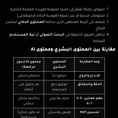
نصوص ركيكة تفتقر إلى النبرة الصوتية الفريدة للعلامة التجارية.
معلومات قديمة أو غير دقيقة (هلوسة الذكاء الاصطناعي).
ضعف في الربط المنطقي الذي يحتاجه
المحتوى الدلالي
ليتصدر
النتائج.
تجاهل الفروق الدقيقة في
البحث الصوتي
أو
نية المستخدم
المحلية.
مقارنة بين المحتوى البشري ومحتوى AI
وجه المقارنة
المحتوى
محتوى AI (بدون
البشري
مراجعة)
الإبداع والروح
مرتفع جداً
منخفض/نمطي
الدقة والحقائق
موثوق (مع
قد يحتوي على
المراجعة)
أخطاء
فهم معايير E-E-
يلتزم بها بوعي
يحاكيها بشكل
A-T
سطحي
تحسين NLP
طبيعي وانسيابي
قد يكون متكرراً
ومصطنعاً