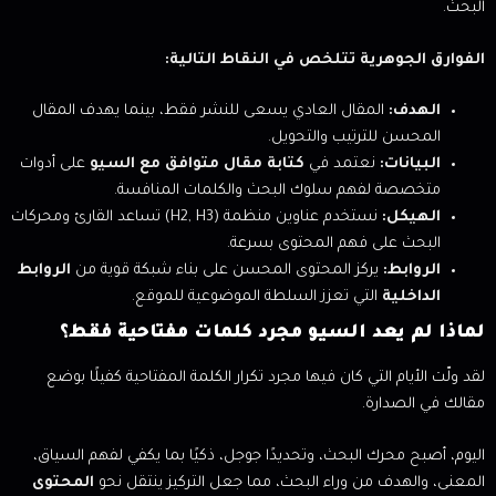
البحث.
الفوارق الجوهرية تتلخص في النقاط التالية:
الهدف:
المقال العادي يسعى للنشر فقط، بينما يهدف المقال
المحسن للترتيب والتحويل.
البيانات:
نعتمد في
كتابة مقال متوافق مع السيو
على أدوات
متخصصة لفهم سلوك البحث والكلمات المنافسة.
الهيكل:
نستخدم عناوين منظمة (H2, H3) تساعد القارئ ومحركات
البحث على فهم المحتوى بسرعة.
الروابط:
يركز المحتوى المحسن على بناء شبكة قوية من
الروابط
الداخلية
التي تعزز السلطة الموضوعية للموقع.
لماذا لم يعد السيو مجرد كلمات مفتاحية فقط؟
لقد ولّت الأيام التي كان فيها مجرد تكرار الكلمة المفتاحية كفيلًا بوضع
مقالك في الصدارة.
اليوم، أصبح محرك البحث، وتحديدًا جوجل، ذكيًا بما يكفي لفهم السياق،
المعنى، والهدف من وراء البحث، مما جعل التركيز ينتقل نحو
المحتوى