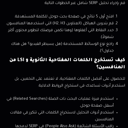
قم بإجراء تحليل SERP شامل عبر الخطوات التالية:
افتح أول 5 نتائج في صفحة بحث جوجل للكلمة المستهدفة.
قم بتدوين الهياكل (العناوين H2, H3) التي استخدمها المنافسون.
حدد النقاط التي أغفلوها (وهنا تكمن فرصتك لتطوير محتوى أكثر
شمولاً).
راجع نوع الوسائط المستخدمة (هل يسيطر الفيديو؟ هل هناك
جداول؟).
كيف تستخرج الكلمات المفتاحية الثانوية و LSI من
المنافسين؟
للحصول على أفضل الكلمات المفتاحية، لا تعتمد على التخمين، بل
استخدم أدوات تساعدك في استخراج الروابط الدلالية.
استخدم ميزة عمليات البحث ذات الصلة (Related Searches) في
أسفل صفحة جوجل.
استخدم أدوات التحليل لاستخراج الكلمات التي تتكرر في مقالات
المنافسين.
راقب الأسئلة الشائعة (People Also Ask) في SERP لدمجها