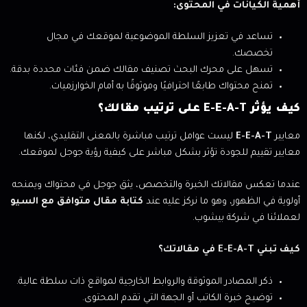
أهمية الكيانات في المحتوى:
تساعد في تعزيز السلطة الموضوعية لموقعك في مجال
تخصصك.
تسهل على محرك البحث تصنيف مقالك ضمن فئات محددة بدقة.
تمنح محتواك طابعًا احترافيًا وموثوقًا به أمام الخوارزميات.
كيف يؤثر E-E-A-T على ترتيب مقالك؟
معايير
E-E-A-T
ليست عوامل ترتيب مباشرة بالمعنى التقليدي، لكنها
معايير تقييم للجودة تؤثر بشكل مباشر على كيفية رؤية جوجل لموقعك.
عندما تعكس مقالاتك الخبرة والتخصص، يثق جوجل في محتواك ويمنحه
أولوية في الظهور، وهو ما نركز عليه عند
كتابة مقال متوافق مع السيو
لعملائنا في شركة بيشوب.
كيف تبني E-E-A-T في مقالاتك؟
ذكر المصادر الموثوقة والروابط الخارجية لمواقع ذات سلطة عالية.
توضيح خبرة الكاتب أو الجهة التي تقدم المحتوى.