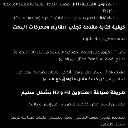
العناوين الفرعية (H3):
تفصيل النقاط التقنية والعملية المرتبطة
بكل H2.
الخاتمة:
ملخص سريع + دعوة لاتخاذ إجراء (Call to Action).
كيفية كتابة مقدمة تجذب القارئ ومحركات البحث
المقدمة هي بوابتك للترتيب.
يجب أن تحتوي على الكلمة المفتاحية الرئيسية في أول 100 كلمة، وأن
تعالج نقطة ألم (Pain Point) لدى القارئ.
الهدف هو أن يشعر القارئ فوراً بأنه في المكان الصحيح، وهذا جزء
أساسي من فن
كتابة مقال متوافق مع السيو
.
طريقة صياغة العناوين H2 و H3 بشكل سليم
العناوين ليست مجرد فواصل للنص، بل هي إشارات دلالية.
استخدم عناوين تصف المحتوى بدقة، وتتضمن كلمات مفتاحية فرعية
بشكل طبيعي.