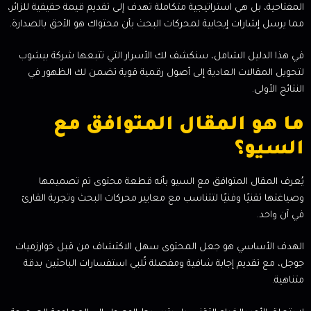
المفتاحية، بل هي استراتيجية متكاملة تهدف إلى تقديم قيمة حقيقية للزائر،
مما يرسل إشارات إيجابية لمحركات البحث بأن محتواك هو الأحق بالصدارة.
في هذا الدليل الشامل، سنكشف لك الأسرار التي تتبعها شركة بيشوب
لتحويل المقالات العادية إلى أصول رقمية قوية تضمن لك الظهور في
النتائج الأولى.
ما هو المقال المتوافق مع
السيو؟
يُعرف المقال المتوافق مع السيو بأنه قطعة محتوى تم تصميمها
وصياغتها تقنيًا وفنيًا لتتناسب مع معايير محركات البحث وتجربة القارئ
في آن واحد.
الهدف الأساسي هو جعل المحتوى سهل الاكتشاف من قبل خوارزميات
جوجل، مع تقديم إجابة شافية ومفصلة تُلبي استفسارات الباحثين بدقة
متناهية.