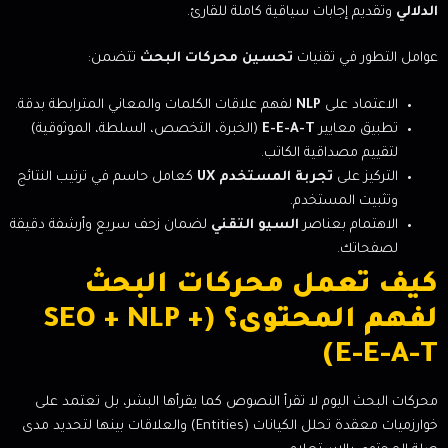
الدلالي
وتقديم إجابات سياقية كاملة للقارئ.
عوامل التطور في تقنيات
تحسين محركات البحث
تتضمن:
الاعتماد على
NLP
لفهم علاقات الكلمات والمعاني المترابطة بدقة.
تطبيق معايير
E-E-A-T
(الخبرة، التخصص، السلطة، الموثوقية)
لتقييم مصداقية الكاتب.
التركيز على
تجربة المستخدم UX
كعامل حاسم في ترتيب النتائج
وتثبيت المستخدم.
الاهتمام بعناصر
السيو التقني
لضمان زحف سريع وأرشفة دقيقة
لصفحاتك.
كيف تعمل محركات البحث
لفهم المحتوى؟ (SEO + NLP +
E-E-A-T)
محركات البحث اليوم لا تقرأ النصوص كما يقرأها البشر، بل تعتمد على
خوارزميات معقدة تحلل الكيانات (Entities) والعلاقات بينها لتحديد مدى