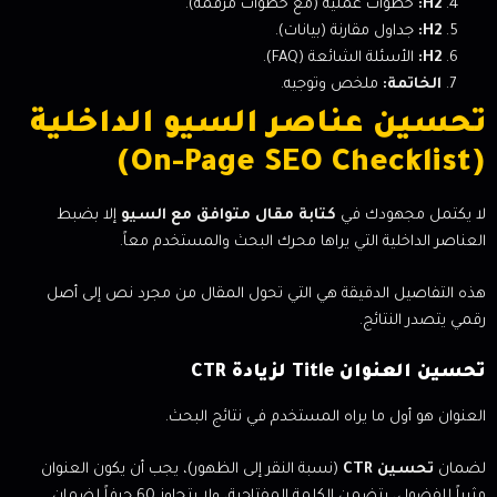
H2:
خطوات عملية (مع خطوات مرقمة).
H2:
جداول مقارنة (بيانات).
H2:
الأسئلة الشائعة (FAQ).
الخاتمة:
ملخص وتوجيه.
تحسين عناصر السيو الداخلية
(On-Page SEO Checklist)
لا يكتمل مجهودك في
كتابة مقال متوافق مع السيو
إلا بضبط
العناصر الداخلية التي يراها محرك البحث والمستخدم معاً.
هذه التفاصيل الدقيقة هي التي تحول المقال من مجرد نص إلى أصل
رقمي يتصدر النتائج.
تحسين العنوان Title لزيادة CTR
العنوان هو أول ما يراه المستخدم في نتائج البحث.
لضمان
تحسين CTR
(نسبة النقر إلى الظهور)، يجب أن يكون العنوان
مثيراً للفضول، يتضمن الكلمة المفتاحية، ولا يتجاوز 60 حرفاً لضمان