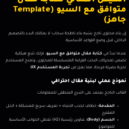
الهيكل المثالي لكتابة مقال
متوافق مع السيو (Template
جاهز)
إن بناء محتوى ناجح يشبه بناء ناطحة سحاب؛ لا يمكنك البدء بالتصميم
الداخلي قبل وضع القواعد الأساسية.
عندما تبدأ في
كتابة مقال متوافق مع السيو
، فإنك تتبع هيكلية
تضمن لمحركات البحث القراءة المتسلسلة للمحتوى، وتمنح المستخدم
تجربة بصرية مريحة، مما يعزز من
تجربة المستخدم UX
.
نموذج عملي لبنية مقال احترافي
القالب الناجح يعتمد على التدرج المنطقي للمعلومات:
المقدمة:
خطاف لجذب الانتباه + تعريف سريع للمشكلة + الحل
المقترح.
الجسم (Body):
عناوين رئيسية (H2) تغطي الجوانب الأساسية
للموضوع.