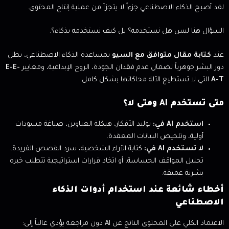
لقد أصبح الذكاء الاصطناعي جزءاً لا يتجزأ من عملية إنتاج المحتوى.
السؤال هنا ليس هل نستخدمه؟ بل كيف نستخدمه بذكاء؟.
عند
كتابة مقال متوافق مع السيو
بمساعدة الذكاء الاصطناعي، يظل
دور البشر جوهرياً لضمان عدم فقدان الجودة، الروح الإبداعية، ومعايير
E-E-
A-T
التي لا تستطيع الآلة محاكاتها بشكل كامل.
متى تستخدم AI ومتى لا؟
استخدم AI في:
توليد الأفكار، هيكلة العناوين، صياغة مسودات
أولية، وتلخيص البيانات المعقدة.
لا تستخدم AI في:
كتابة الآراء الشخصية، سرد القصص الفريدة،
تحليل المواقف الحساسة، أو اتخاذ قرارات استراتيجية تتطلب خبرة
بشرية عميقة.
أخطاء شائعة عند استخدام أدوات الذكاء
الاصطناعي
الاعتماد الكلي على المحتوى الناتج عن AI دون مراجعة يؤدي غالباً إلى: