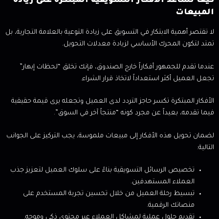
كيف تساعد الأفكار التسويقية المبتكرة على زيادة
المبيعات
لا تقتصر أهمية الابتكار في التسويق على زيادة التوعية بالعلامة التجارية، بل
تمتد لتكون المحرك الأساسي لزيادة معدلات التحويل.
عندما تقدم للجمهور أفكاراً خارج الصندوق، فإنك تخلق “لحظات إبهار”
تجعل العميل أكثر استعداداً لاتخاذ قرار الشراء.
الأفكار المبتكرة تكسر حاجز التردد لدى العميل وتجعله يرى قيمة حقيقية
فيما تقدمه، بعيداً عن مجرد كونه “منتجاً آخر في السوق”.
لضمان تحويل هذه الأفكار إلى مبيعات ملموسة، يجب التركيز على الجوانب
التالية:
تخصيص الرسائل التسويقية بناءً على سلوك العميل لتعزيز جذب
العملاء المستهدفين.
تبسيط رحلة العميل من خلال تحسين تجربة المستخدم على
منصاتك الرقمية.
تقديم حلول عملية لمشاكل العملاء عبر محتوى ذكي وموجه.