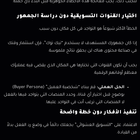
لتجنب ذلك، يجب معالجة هذه الأخطاء الجوهرية قبل البدء بأي حملة.
اختيار القنوات التسويقية دون دراسة الجمهور
الخطأ الأكثر شيوعاً هو التواجد في كل مكان دون سبب.
إذا كان جمهورك المستهدف لا يستخدم “تيك توك”، فإن استثمار وقتك
في صناعة محتوى هناك لن يحقق نتائج ملموسة.
يجب أن تكون القنوات التي تختارها هي المكان الذي يقضي فيه عملاؤك
معظم أوقاتهم الرقمية.
الحل العملي:
قم ببناء “شخصية العميل” (Buyer Persona)
بوضوح قبل اختيار أي قناة، وحدد المنصات التي يتواجد فيها بالفعل
لا المنصات التي ترغب أنت في التواجد عليها.
تنفيذ الأفكار دون خطة واضحة
الاعتماد على “التسويق العشوائي” يجعلك دائماً في وضع رد الفعل بدلاً
من القيادة.