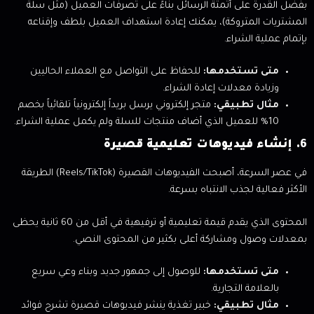
بفضل القدرة على أتمتة الرسائل بناءً على تصرفات العميل (مثل سلة
المشتريات المتروكة)، يمكنك إعادة استهداف العميل بلطف وإقناعه
بإتمام عملية الشراء.
متى تستخدمها:
للحفاظ على التواصل مع العملاء الحاليين
وزيادة معدلات إعادة الشراء.
مثال تطبيقي:
متجر إلكتروني يرسل بريداً إلكترونياً تلقائياً بخصم
10% للعميل الذي أضاف منتجات للسلة ولم يكمل عملية الشراء.
6. إنشاء فيديوهات تعليمية قصيرة
في عصر السرعة، أصبحت الفيديوهات القصيرة (Reels/TikTok) الطريقة
الأكثر فعالية لجذب الانتباه بسرعة.
المحتوى الذي يقدم قيمة تعليمية أو ترفيهية في أقل من 60 ثانية يحظى
بمعدلات وصول ومشاركة أعلى بكثير من المحتوى النصي.
متى تستخدمها:
للوصول إلى جمهور جديد وبناء وعي سريع
بالعلامة التجارية.
مثال تطبيقي:
خبير تغذية ينشر فيديوهات قصيرة تشرح فوائد