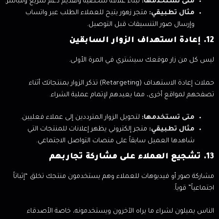
متى تستخدمها:
لبناء علاقة شخصية وتقديم دعم سريع ومباشر.
مثال تطبيقي:
متجر زهور يتيح للعملاء الطلب عبر واتساب
وإرسال صور التنسيقات قبل التوصيل.
12. إعادة استهداف الزوار السابقين
ليس كل من زار موقعك سيشتري في المرة الأولى.
حملات إعادة الاستهداف (Retargeting) تذكر الزوار بمنتجاتك أثناء
تصفحهم لمواقع أخرى، مما يعيدهم لإتمام عملية الشراء.
متى تستخدمها:
لتحويل الزوار المترددين إلى عملاء فعليين.
مثال تطبيقي:
متجر إلكتروني يظهر إعلانات للمنتجات التي
شاهدها العميل سابقاً على منصات التواصل الاجتماعي.
13. تشجيع العملاء على مشاركة تجاربهم
مشاركة صور أو فيديوهات للعملاء وهم يستخدمون منتجك تخلق “إثباتاً
اجتماعياً” قوياً.
الناس يميلون لشراء ما يراه الآخرون ويستخدمونه، خاصة الأصدقاء