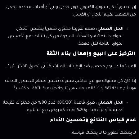
إن تطبيق أفكار تسويق الكتروني دون جدول زمني أو أهداف محددة يجعل
من الصعب تقييم النجاح أو الفشل.
الحل العملي:
صمم تقويماً محتوى شهرياً يتضمن الأفكار،
المواعيد النهائية، والأهداف المرجوة من كل نشاط، مع تخصيص
الموارد اللازمة لكل مهمة.
التركيز على البيع وإهمال بناء الثقة
المستهلك اليوم محصن ضد الإعلانات المباشرة التي تصرخ “اشترِ الآن”.
إذا كان كل محتواك هو بيع مباشر، فسوف تخسر اهتمام الجمهور. الهدف
هو بناء علاقة ثقة أولاً؛ فالمبيعات هي نتيجة طبيعية للثقة المكتسبة.
الحل العملي:
طبق قاعدة (80/20)؛ قدم 80% من محتواك كقيمة
تعليمية أو ترفيهية، و20% فقط كعروض بيع مباشرة.
عدم قياس النتائج وتحسين الأداء
لا يمكنك تطوير ما لا يمكنك قياسه.