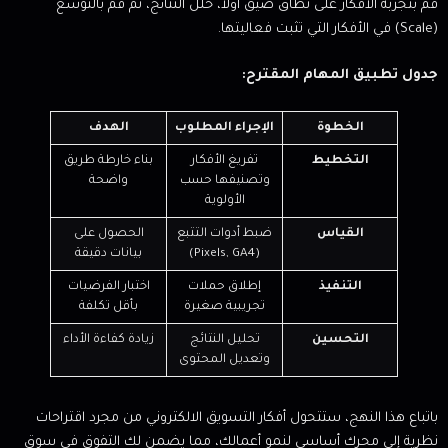
قم بتجربة الأفكار على نطاق ضيق أولاً، حلل النتائج، ثم قم بالتوسع
(Scale) في الأفكار التي تثبت فعاليتها.
جدول تطبيق المهام المقترح:
الخطوة
الإجراء المطلوب
الهدف
التخطيط
تفريغ الأفكار
بناء خارطة طريق
وتصنيفها حسب
واضحة
الأولوية
القياس
ضبط أدوات التتبع
الحصول على
(Pixels, GA4)
بيانات دقيقة
التنفيذ
إطلاق حملات
اختبار الفرضيات
تجريبية صغيرة
بأقل تكلفة
التحسين
تحليل النتائج
زيادة كفاءة الأداء
وتعديل المحتوى
باتباع هذا النهج، ستتحول أفكار التسويق الالكتروني من مجرد اقتراحات
نظرية إلى محرك أساسي لنمو أعمالك، مما يضمن لك التفوق في سوق